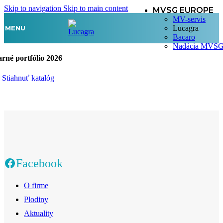
Skip to navigation
Skip to main content
MVSG EUROPE
MV-servis
MENU
Lucagra
Bacaro
Nadácia MVS
arné portfólio 2026
Stiahnuť katalóg
Facebook
O firme
Plodiny
Aktuality