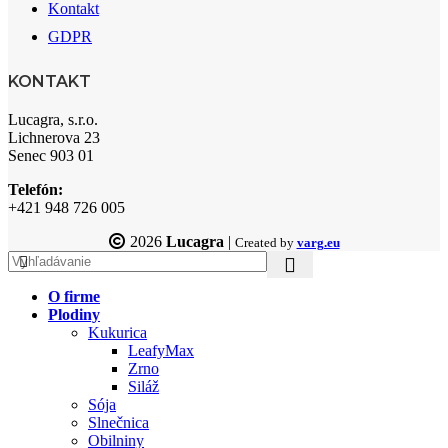
Kontakt
GDPR
KONTAKT
Lucagra, s.r.o.
Lichnerova 23
Senec 903 01
Telefón:
+421 948 726 005
2026
Lucagra
|
Created by
varg.eu
O firme
Plodiny
Kukurica
LeafyMax
Zrno
Siláž
Sója
Slnečnica
Obilniny